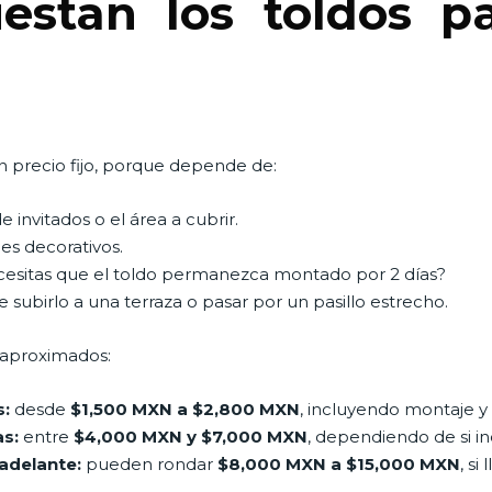
stan los toldos p
.
n precio fijo, porque depende de:
invitados o el área a cubrir.
es decorativos.
cesitas que el toldo permanezca montado por 2 días?
e subirlo a una terraza o pasar por un pasillo estrecho.
 aproximados:
s:
desde
$1,500 MXN a $2,800 MXN
, incluyendo montaje y
s:
entre
$4,000 MXN y $7,000 MXN
, dependiendo de si in
adelante:
pueden rondar
$8,000 MXN a $15,000 MXN
, si