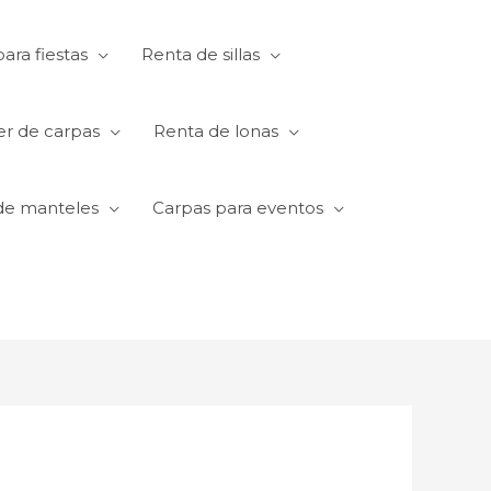
ara fiestas
Renta de sillas
er de carpas
Renta de lonas
de manteles
Carpas para eventos