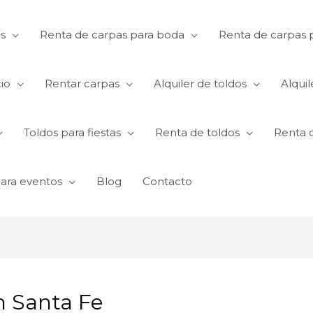
s
Renta de carpas para boda
Renta de carpas p
io
Rentar carpas
Alquiler de toldos
Alquil
Toldos para fiestas
Renta de toldos
Renta 
para eventos
Blog
Contacto
n Santa Fe