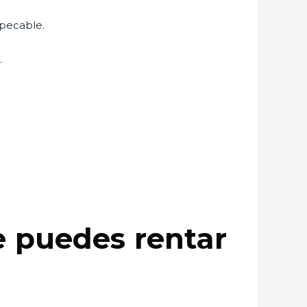
mpecable.
s
.
e puedes rentar