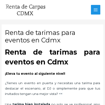
Ir
al
MAI
contenido
MEN
Renta de tarimas para
eventos en Cdmx
Renta de tarimas para
eventos en Cdmx
¡Eleva tu evento al siguiente nivel!
¿Tienes un evento en puerta y necesitas una tarima para
destacar el escenario, al DJ o simplemente para que tus
invitados tengan una mejor vista?
Una
tarima bien instalada
no solo se ve profesional, sino