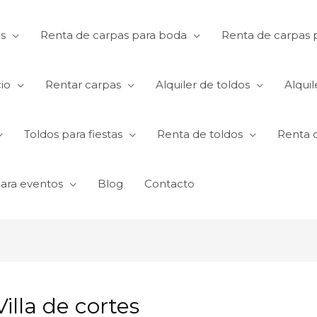
s
Renta de carpas para boda
Renta de carpas p
io
Rentar carpas
Alquiler de toldos
Alquil
Toldos para fiestas
Renta de toldos
Renta 
para eventos
Blog
Contacto
illa de cortes