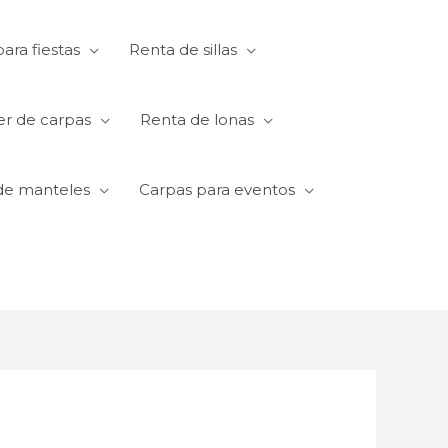
ara fiestas
Renta de sillas
er de carpas
Renta de lonas
de manteles
Carpas para eventos