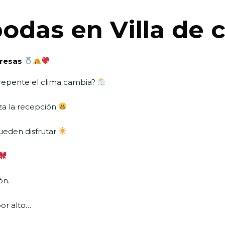
odas en Villa de 
presas
e repente el clima cambia?
za la recepción
pueden disfrutar
ón.
or alto…