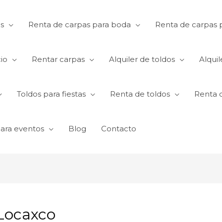
s
Renta de carpas para boda
Renta de carpas p
io
Rentar carpas
Alquiler de toldos
Alquil
Toldos para fiestas
Renta de toldos
Renta 
para eventos
Blog
Contacto
 Locaxco