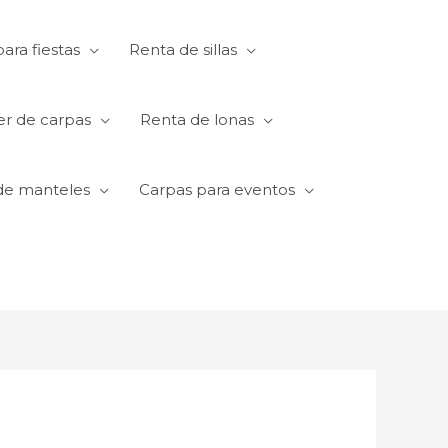
ara fiestas
Renta de sillas
er de carpas
Renta de lonas
de manteles
Carpas para eventos