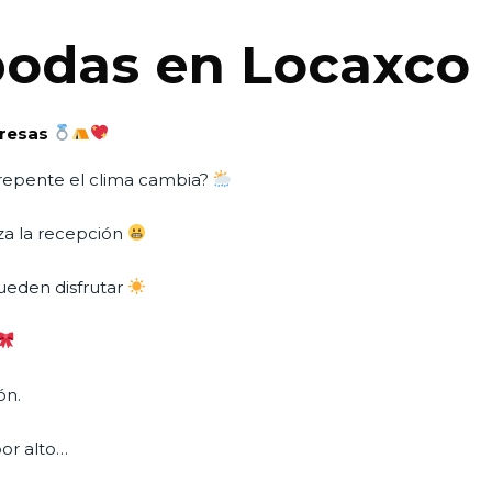
bodas en Locaxco
presas
e repente el clima cambia?
za la recepción
pueden disfrutar
ón.
or alto…