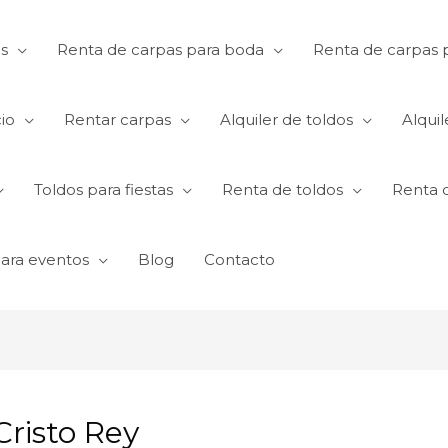
s
Renta de carpas para boda
Renta de carpas p
io
Rentar carpas
Alquiler de toldos
Alquil
Toldos para fiestas
Renta de toldos
Renta 
para eventos
Blog
Contacto
Cristo Rey