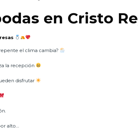
bodas en Cristo R
presas
e repente el clima cambia?
za la recepción
pueden disfrutar
ón.
or alto…