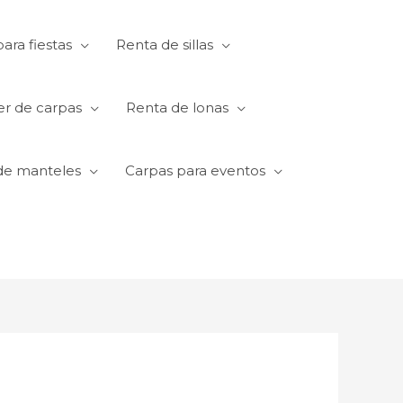
ara fiestas
Renta de sillas
er de carpas
Renta de lonas
de manteles
Carpas para eventos