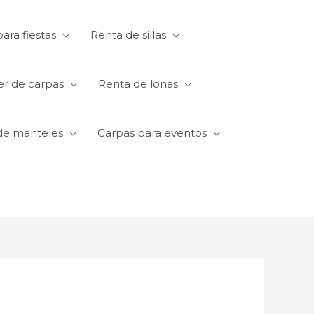
ara fiestas
Renta de sillas
er de carpas
Renta de lonas
de manteles
Carpas para eventos