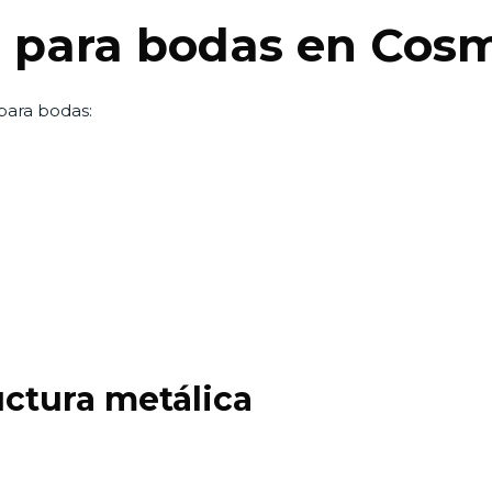
s para bodas en Cos
para bodas:
uctura metálica