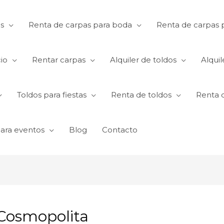
s
Renta de carpas para boda
Renta de carpas p
io
Rentar carpas
Alquiler de toldos
Alquil
Toldos para fiestas
Renta de toldos
Renta 
para eventos
Blog
Contacto
 Cosmopolita