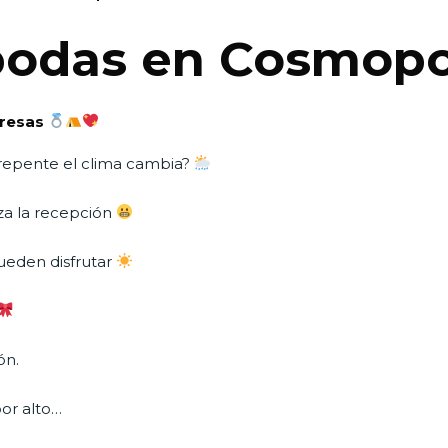
bodas en Cosmopo
presas
e repente el clima cambia?
za la recepción
pueden disfrutar
ón.
or alto…