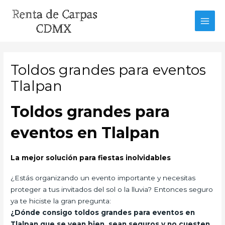
Ir
al
MAI
contenido
MEN
Toldos grandes para eventos
Tlalpan
Toldos grandes para
eventos en Tlalpan
La mejor solución para fiestas inolvidables
¿Estás organizando un evento importante y necesitas
proteger a tus invitados del sol o la lluvia? Entonces seguro
ya te hiciste la gran pregunta:
¿Dónde consigo toldos grandes para eventos en
Tlalpan que se vean bien, sean seguros y no cuesten