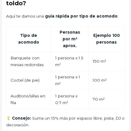
toldo?
Aquí te damos una
guía rápida por tipo de acomodo
:
Personas
Tipo de
Ejemplo 100
por m²
acomodo
personas
aprox.
Banquete con
1 persona x 1.5
150 m²
mesas redondas
m²
1 persona x 1
Coctel (de pie)
100 m²
m²
Auditorio/sillas en
1 persona x
70 m²
fila
0.7 m²
Consejo:
Suma un 15% más por espacio libre, pista, DJ o
decoración.