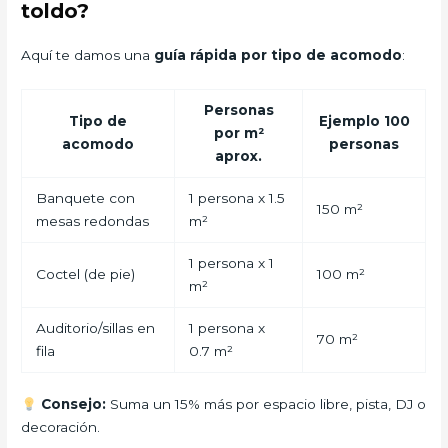
toldo?
Aquí te damos una
guía rápida por tipo de acomodo
:
Personas
Tipo de
Ejemplo 100
por m²
acomodo
personas
aprox.
Banquete con
1 persona x 1.5
150 m²
mesas redondas
m²
1 persona x 1
Coctel (de pie)
100 m²
m²
Auditorio/sillas en
1 persona x
70 m²
fila
0.7 m²
Consejo:
Suma un 15% más por espacio libre, pista, DJ o
decoración.