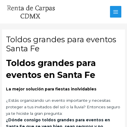
Ir
al
MAI
contenido
MEN
Toldos grandes para eventos
Santa Fe
Toldos grandes para
eventos en Santa Fe
La mejor solución para fiestas inolvidables
¿Estás organizando un evento importante y necesitas
proteger a tus invitados del sol o la lluvia? Entonces seguro
ya te hiciste la gran pregunta:
¿Dónde consigo toldos grandes para eventos en
Santa Fe que se vean bien, sean seguros y no