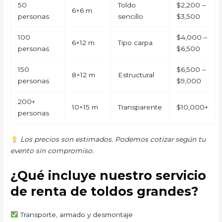
50
Toldo
$2,200 –
6×6 m
personas
sencillo
$3,500
100
$4,000 –
6×12 m
Tipo carpa
personas
$6,500
150
$6,500 –
8×12 m
Estructural
personas
$9,000
200+
10×15 m
Transparente
$10,000+
personas
Los precios son estimados. Podemos cotizar según tu
evento sin compromiso.
¿Qué incluye nuestro servicio
de renta de toldos grandes?
Transporte, armado y desmontaje