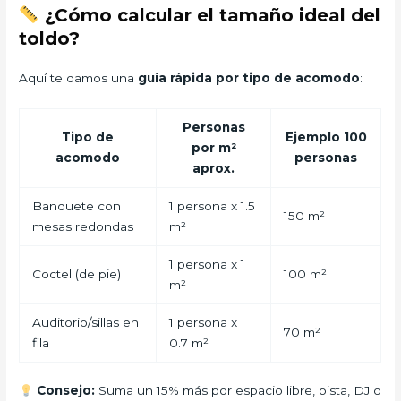
¿Cómo calcular el tamaño ideal del
toldo?
Aquí te damos una
guía rápida por tipo de acomodo
:
Personas
Tipo de
Ejemplo 100
por m²
acomodo
personas
aprox.
Banquete con
1 persona x 1.5
150 m²
mesas redondas
m²
1 persona x 1
Coctel (de pie)
100 m²
m²
Auditorio/sillas en
1 persona x
70 m²
fila
0.7 m²
Consejo:
Suma un 15% más por espacio libre, pista, DJ o