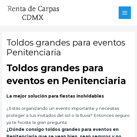
Ir
al
MAI
contenido
MEN
Toldos grandes para eventos
Penitenciaria
Toldos grandes para
eventos en Penitenciaria
La mejor solución para fiestas inolvidables
¿Estás organizando un evento importante y necesitas
proteger a tus invitados del sol o la lluvia? Entonces seguro
ya te hiciste la gran pregunta:
¿Dónde consigo toldos grandes para eventos en
Penitenciaria que se vean bien, sean seguros y no