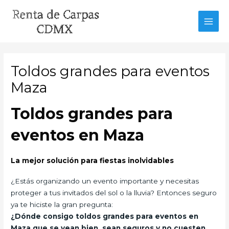
Ir
al
MAI
contenido
MEN
Toldos grandes para eventos
Maza
Toldos grandes para
eventos en Maza
La mejor solución para fiestas inolvidables
¿Estás organizando un evento importante y necesitas
proteger a tus invitados del sol o la lluvia? Entonces seguro
ya te hiciste la gran pregunta:
¿Dónde consigo toldos grandes para eventos en
Maza que se vean bien, sean seguros y no cuesten