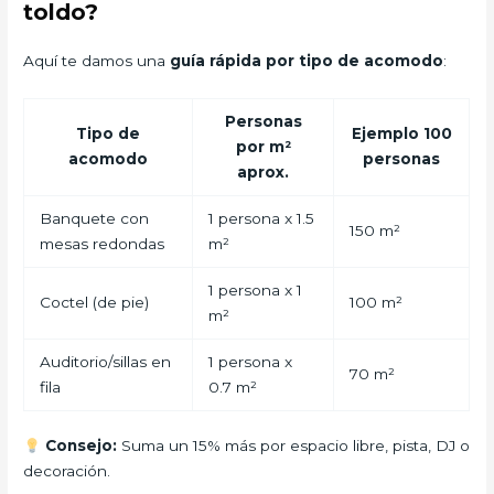
toldo?
Aquí te damos una
guía rápida por tipo de acomodo
:
Personas
Tipo de
Ejemplo 100
por m²
acomodo
personas
aprox.
Banquete con
1 persona x 1.5
150 m²
mesas redondas
m²
1 persona x 1
Coctel (de pie)
100 m²
m²
Auditorio/sillas en
1 persona x
70 m²
fila
0.7 m²
Consejo:
Suma un 15% más por espacio libre, pista, DJ o
decoración.