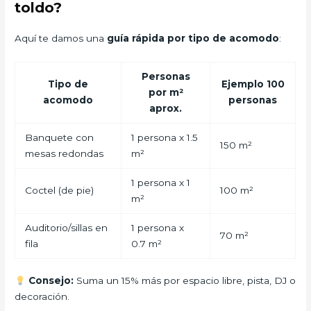
toldo?
Aquí te damos una
guía rápida por tipo de acomodo
:
Personas
Tipo de
Ejemplo 100
por m²
acomodo
personas
aprox.
Banquete con
1 persona x 1.5
150 m²
mesas redondas
m²
1 persona x 1
Coctel (de pie)
100 m²
m²
Auditorio/sillas en
1 persona x
70 m²
fila
0.7 m²
Consejo:
Suma un 15% más por espacio libre, pista, DJ o
decoración.