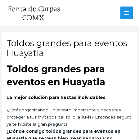
Ir
al
MAI
contenido
MEN
Toldos grandes para eventos
Huayatla
Toldos grandes para
eventos en Huayatla
La mejor solución para fiestas inolvidables
¿Estás organizando un evento importante y necesitas
proteger a tus invitados del sol o la lluvia? Entonces seguro
ya te hiciste la gran pregunta:
¿Dónde consigo toldos grandes para eventos en
Huayatla que se vean bien, sean seguros y no