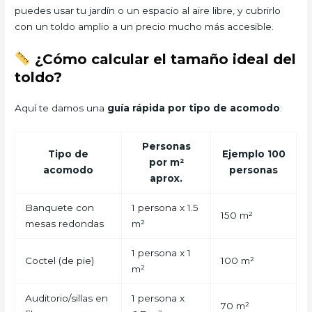
puedes usar tu jardín o un espacio al aire libre, y cubrirlo
con un toldo amplio a un precio mucho más accesible.
¿Cómo calcular el tamaño ideal del
toldo?
Aquí te damos una
guía rápida por tipo de acomodo
:
Personas
Tipo de
Ejemplo 100
por m²
acomodo
personas
aprox.
Banquete con
1 persona x 1.5
150 m²
mesas redondas
m²
1 persona x 1
Coctel (de pie)
100 m²
m²
Auditorio/sillas en
1 persona x
70 m²