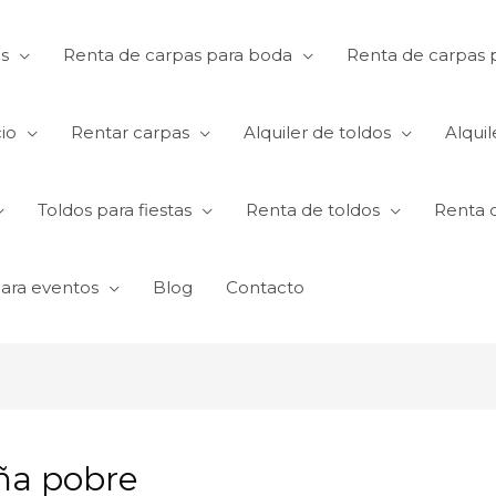
s
Renta de carpas para boda
Renta de carpas p
io
Rentar carpas
Alquiler de toldos
Alquil
Toldos para fiestas
Renta de toldos
Renta 
para eventos
Blog
Contacto
ña pobre