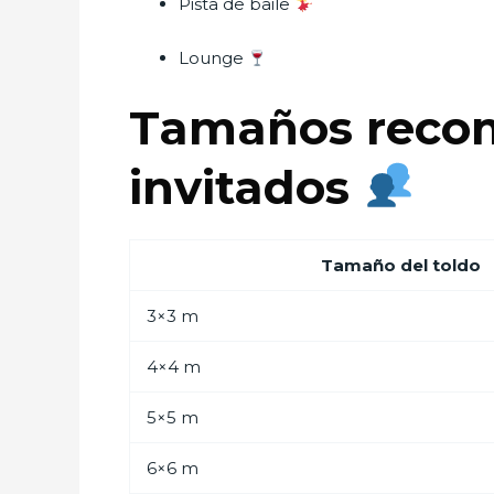
Pista de baile
Lounge
Tamaños reco
invitados
Tamaño del toldo
3×3 m
4×4 m
5×5 m
6×6 m