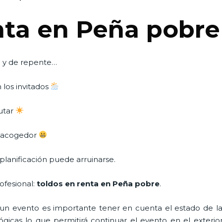
nta en Peña pobre
o y de repente…
 los invitados
rutar
o acogedor
planificación puede arruinarse.
ofesional:
toldos en renta en Peña pobre
.
n evento es importante tener en cuenta el estado de la i
icas lo que permitirá continuar el evento en el exterior a