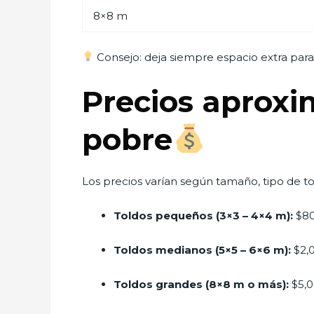
8×8 m
Consejo: deja siempre espacio extra para 
Precios aproxi
pobre
Los precios varían según tamaño, tipo de tol
Toldos pequeños (3×3 – 4×4 m):
$80
Toldos medianos (5×5 – 6×6 m):
$2,
Toldos grandes (8×8 m o más):
$5,0