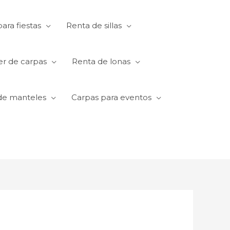
ara fiestas
Renta de sillas
er de carpas
Renta de lonas
de manteles
Carpas para eventos