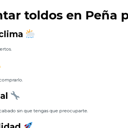
ntar toldos en Peña 
 clima
ertos.
comprarlo.
nal
acabado sin que tengas que preocuparte.
ilidad