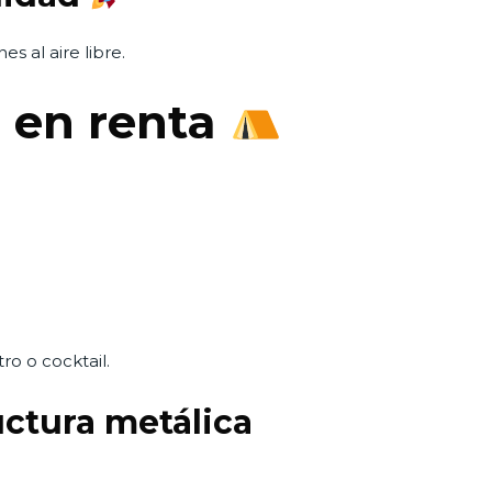
es al aire libre.
s en renta
ro o cocktail.
uctura metálica