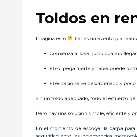
Toldos en re
Imagina esto
: tienes un evento planead
Comienza a llover justo cuando llegan
El sol pega fuerte y nadie puede disf
El espacio se ve desordenado y poc
Sin un toldo adecuado, todo el esfuerzo de 
Pero hay una solución simple, eficiente y pr
En el momento de escoger la carpa para u
seguridad ante las inclemencias meteorológ