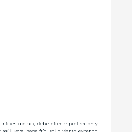
nfraestructura, debe ofrecer protección y
sí llueva, haga frío, sol o viento evitando