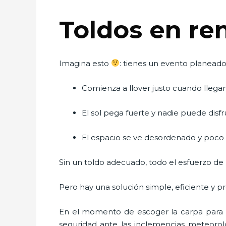
Toldos en re
Imagina esto
: tienes un evento planead
Comienza a llover justo cuando llegan
El sol pega fuerte y nadie puede disf
El espacio se ve desordenado y poc
Sin un toldo adecuado, todo el esfuerzo de 
Pero hay una solución simple, eficiente y pr
En el momento de escoger la carpa para u
seguridad ante las inclemencias meteorológ