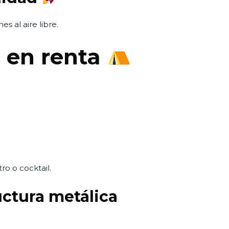
es al aire libre.
s en renta
ro o cocktail.
uctura metálica