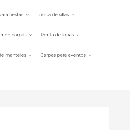
ara fiestas
Renta de sillas
er de carpas
Renta de lonas
de manteles
Carpas para eventos