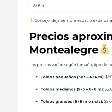
8×8 m
Consejo: deja siempre espacio extra para 
Precios aproxi
Montealegre
Los precios varían según tamaño, tipo de tol
Toldos pequeños (3×3 – 4×4 m):
$80
Toldos medianos (5×5 – 6×6 m):
$2,
Toldos grandes (8×8 m o más):
$5,0