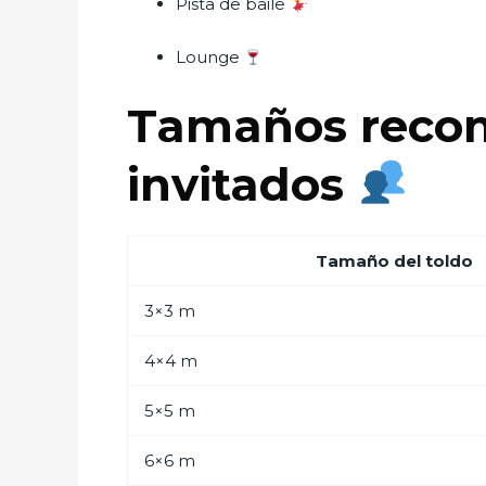
Pista de baile
Lounge
Tamaños reco
invitados
Tamaño del toldo
3×3 m
4×4 m
5×5 m
6×6 m