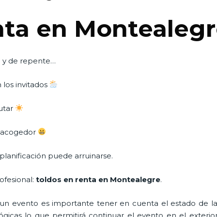
nta en Montealeg
o y de repente…
 los invitados
rutar
o acogedor
planificación puede arruinarse.
ofesional:
toldos en renta en Montealegre
.
n evento es importante tener en cuenta el estado de la i
icas lo que permitirá continuar el evento en el exterior a