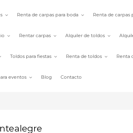
s
Renta de carpas para boda
Renta de carpas p
io
Rentar carpas
Alquiler de toldos
Alquil
Toldos para fiestas
Renta de toldos
Renta 
para eventos
Blog
Contacto
ontealegre