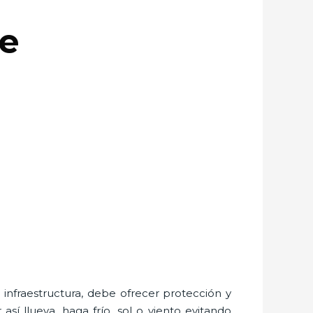
re
nfraestructura, debe ofrecer protección y
sí llueva, haga frío, sol o viento evitando