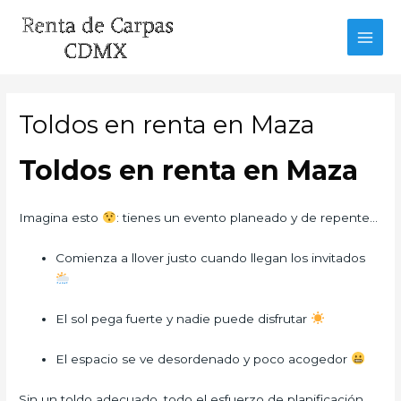
Ir
al
MAI
contenido
MEN
Toldos en renta en Maza
Toldos en renta en Maza
Imagina esto
: tienes un evento planeado y de repente…
Comienza a llover justo cuando llegan los invitados
El sol pega fuerte y nadie puede disfrutar
El espacio se ve desordenado y poco acogedor
Sin un toldo adecuado, todo el esfuerzo de planificación