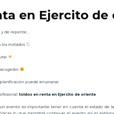
ta en Ejercito de 
o y de repente…
 los invitados
rutar
o acogedor
planificación puede arruinarse.
ofesional:
toldos en renta en Ejercito de oriente
.
n evento es importante tener en cuenta el estado de la i
icas lo que permitirá continuar el evento en el exterior a