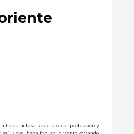
oriente
nfraestructura, debe ofrecer protección y
sí llueva, haga frío, sol o viento evitando