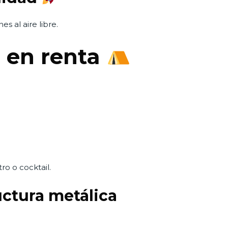
es al aire libre.
s en renta
ro o cocktail.
uctura metálica