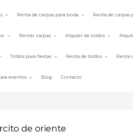
s
Renta de carpas para boda
Renta de carpas p
io
Rentar carpas
Alquiler de toldos
Alquil
Toldos para fiestas
Renta de toldos
Renta 
para eventos
Blog
Contacto
rcito de oriente