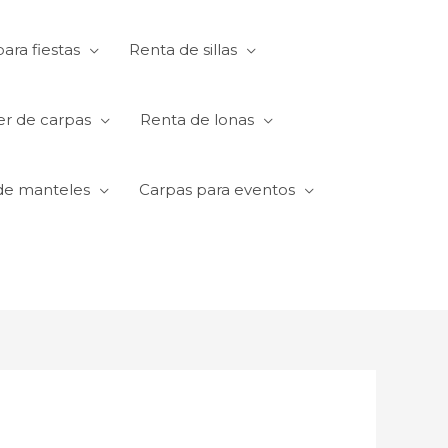
ara fiestas
Renta de sillas
er de carpas
Renta de lonas
de manteles
Carpas para eventos