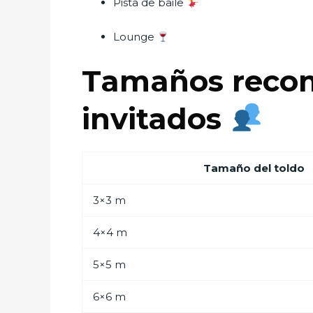
Pista de baile
Lounge
Tamaños reco
invitados
Tamaño del toldo
3×3 m
4×4 m
5×5 m
6×6 m