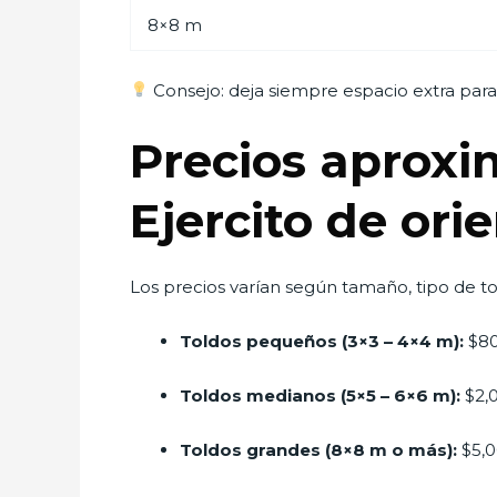
8×8 m
Consejo: deja siempre espacio extra para 
Precios aproxi
Ejercito de ori
Los precios varían según tamaño, tipo de tol
Toldos pequeños (3×3 – 4×4 m):
$80
Toldos medianos (5×5 – 6×6 m):
$2,
Toldos grandes (8×8 m o más):
$5,0