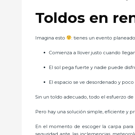
Toldos en ren
Imagina esto
: tienes un evento planead
Comienza a llover justo cuando llegan
El sol pega fuerte y nadie puede disf
El espacio se ve desordenado y poc
Sin un toldo adecuado, todo el esfuerzo de 
Pero hay una solución simple, eficiente y pr
En el momento de escoger la carpa para u
seguridad ante las inclemencias meteorológ