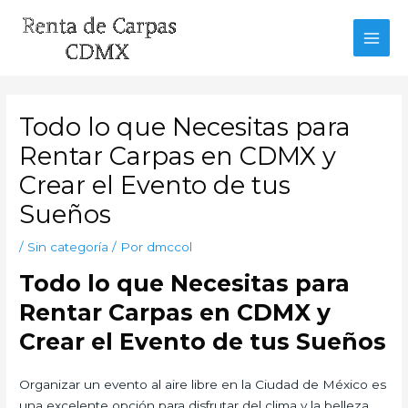
Ir
al
MAI
contenido
MEN
Todo lo que Necesitas para
Rentar Carpas en CDMX y
Crear el Evento de tus
Sueños
/
Sin categoría
/ Por
dmccol
Todo lo que Necesitas para
Rentar Carpas en CDMX y
Crear el Evento de tus Sueños
Organizar un evento al aire libre en la Ciudad de México es
una excelente opción para disfrutar del clima y la belleza