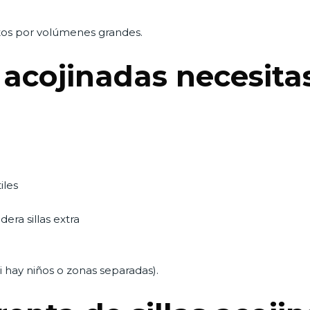
os por volúmenes grandes.
s acojinadas necesit
iles
era sillas extra
i hay niños o zonas separadas).