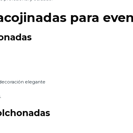
s acojinadas para eve
honadas
decoración elegante
.
colchonadas