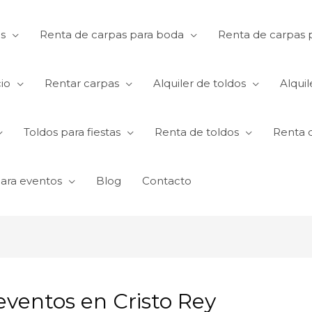
s
Renta de carpas para boda
Renta de carpas p
io
Rentar carpas
Alquiler de toldos
Alquil
Toldos para fiestas
Renta de toldos
Renta 
para eventos
Blog
Contacto
 eventos en Cristo Rey