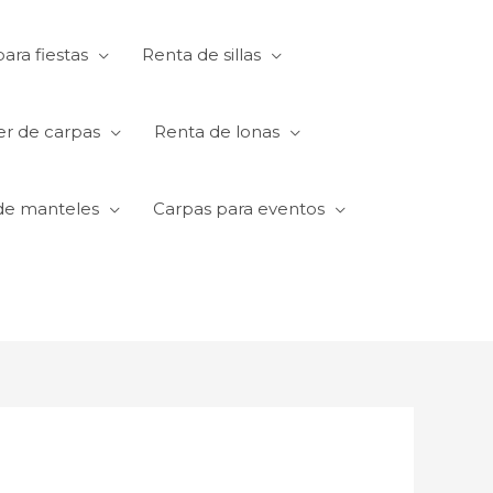
ara fiestas
Renta de sillas
er de carpas
Renta de lonas
de manteles
Carpas para eventos