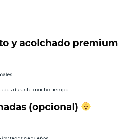
alto y acolchado premium
rmales
ntados durante mucho tiempo.
inadas (opcional)
on invitados pequeños