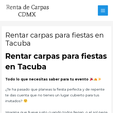
Ir
al
MAI
contenido
MEN
Rentar carpas para fiestas en
Tacuba
Rentar carpas para fiestas
en Tacuba
Todo lo que necesitas saber para tu evento
¿Te ha pasado que planeas la fiesta perfecta y de repente
te das cuenta que no tienes un lugar cubierto para tus
invitados?
Imagina que llueve justo cuando todos llegan, o el sol pega