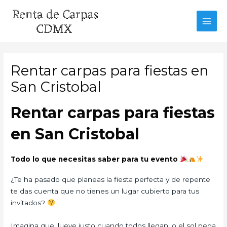
Ir
al
MAI
contenido
MEN
Rentar carpas para fiestas en
San Cristobal
Rentar carpas para fiestas
en San Cristobal
Todo lo que necesitas saber para tu evento
¿Te ha pasado que planeas la fiesta perfecta y de repente
te das cuenta que no tienes un lugar cubierto para tus
invitados?
Imagina que llueve justo cuando todos llegan, o el sol pega