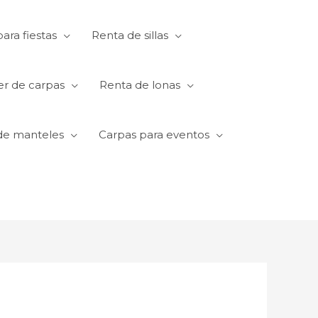
ara fiestas
Renta de sillas
er de carpas
Renta de lonas
de manteles
Carpas para eventos