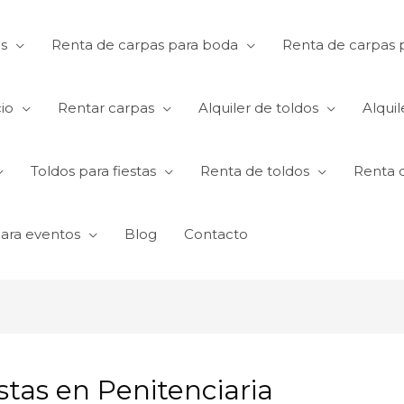
s
Renta de carpas para boda
Renta de carpas p
io
Rentar carpas
Alquiler de toldos
Alquil
Toldos para fiestas
Renta de toldos
Renta 
para eventos
Blog
Contacto
stas en Penitenciaria