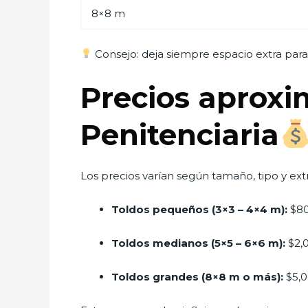
8×8 m
Consejo: deja siempre espacio extra para 
Precios aproxi
Penitenciaria
Los precios varían según tamaño, tipo y extr
Toldos pequeños (3×3 – 4×4 m):
$80
Toldos medianos (5×5 – 6×6 m):
$2,
Toldos grandes (8×8 m o más):
$5,0