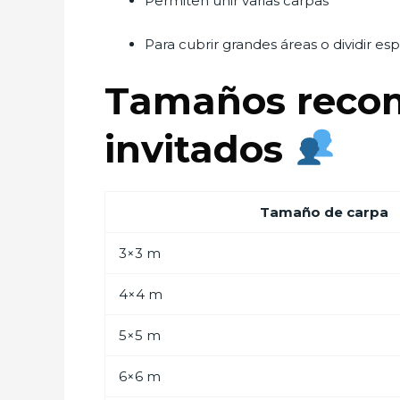
Permiten unir varias carpas
Para cubrir grandes áreas o dividir e
Tamaños reco
invitados
Tamaño de carpa
3×3 m
4×4 m
5×5 m
6×6 m