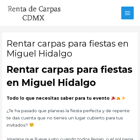
Ir
al
MAI
contenido
MEN
Rentar carpas para fiestas en
Miguel Hidalgo
Rentar carpas para fiestas
en Miguel Hidalgo
Todo lo que necesitas saber para tu evento
¿Te ha pasado que planeas la fiesta perfecta y de repente
te das cuenta que no tienes un lugar cubierto para tus
invitados?
Imagina que llueve justo cuando todos llegan, o el sol pega