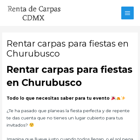
Ir
al
MAI
contenido
MEN
Rentar carpas para fiestas en
Churubusco
Rentar carpas para fiestas
en Churubusco
Todo lo que necesitas saber para tu evento
¿Te ha pasado que planeas la fiesta perfecta y de repente
te das cuenta que no tienes un lugar cubierto para tus
invitados?
Imagina que llueve justo cuando todos llegan, o el sol pega