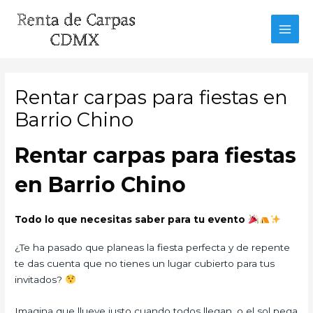
Ir
al
MAI
contenido
MEN
Rentar carpas para fiestas en
Barrio Chino
Rentar carpas para fiestas
en Barrio Chino
Todo lo que necesitas saber para tu evento
¿Te ha pasado que planeas la fiesta perfecta y de repente
te das cuenta que no tienes un lugar cubierto para tus
invitados?
Imagina que llueve justo cuando todos llegan, o el sol pega