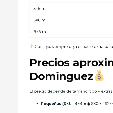
5×5 m
6×6 m
8×8 m
Consejo: siempre deja espacio extra para 
Precios aproxi
Dominguez
El precio depende de tamaño, tipo y extras 
Pequeñas (3×3 – 4×4 m):
$800 – $2,