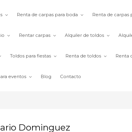
s
Renta de carpas para boda
Renta de carpas p
io
Rentar carpas
Alquiler de toldos
Alquil
Toldos para fiestas
Renta de toldos
Renta 
para eventos
Blog
Contacto
isario Dominguez