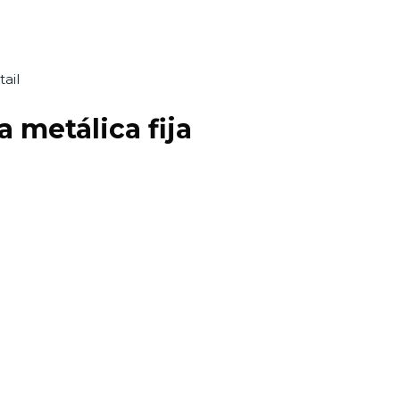
ail
 metálica fija
o