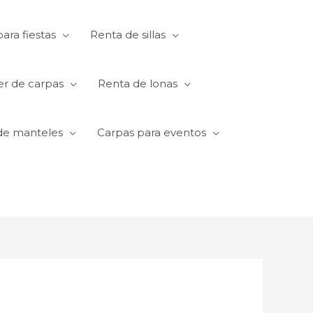
ara fiestas
Renta de sillas
er de carpas
Renta de lonas
de manteles
Carpas para eventos