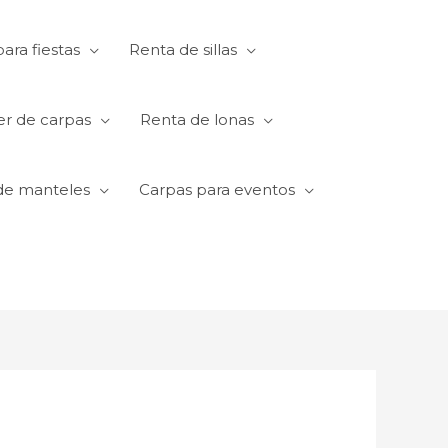
ara fiestas
Renta de sillas
er de carpas
Renta de lonas
de manteles
Carpas para eventos