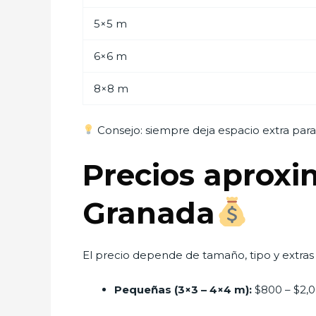
5×5 m
6×6 m
8×8 m
Consejo: siempre deja espacio extra para 
Precios aproxi
Granada
El precio depende de tamaño, tipo y extras 
Pequeñas (3×3 – 4×4 m):
$800 – $2,