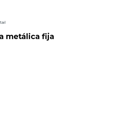
ail
 metálica fija
o