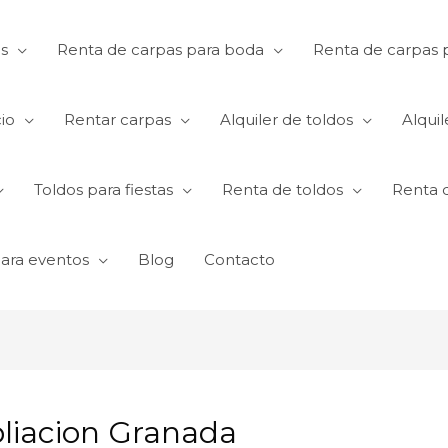
s
Renta de carpas para boda
Renta de carpas p
io
Rentar carpas
Alquiler de toldos
Alquil
Toldos para fiestas
Renta de toldos
Renta 
para eventos
Blog
Contacto
liacion Granada