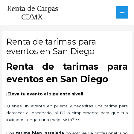
Ir
al
MAI
contenido
MEN
Renta de tarimas para
eventos en San Diego
Renta de tarimas para
eventos en San Diego
¡Eleva tu evento al siguiente nivel!
¿Tienes un evento en puerta y necesitas una tarima para
destacar el escenario, al DJ o simplemente para que tus
invitados tengan una mejor vista?
Una
tarima bien instalada
no solo se ve profesional, sino