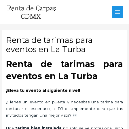
Ir
al
MAI
contenido
MEN
Renta de tarimas para
eventos en La Turba
Renta de tarimas para
eventos en La Turba
¡Eleva tu evento al siguiente nivel!
¿Tienes un evento en puerta y necesitas una tarima para
destacar el escenario, al DJ o simplemente para que tus
invitados tengan una mejor vista?
Una
tarima bien instalada
no solo se ve profesional, sino