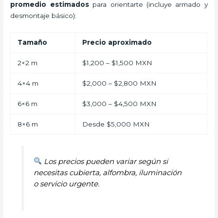
promedio estimados
para orientarte (incluye armado y
desmontaje básico):
Tamaño
Precio aproximado
2×2 m
$1,200 – $1,500 MXN
4×4 m
$2,000 – $2,800 MXN
6×6 m
$3,000 – $4,500 MXN
8×6 m
Desde $5,000 MXN
Los precios pueden variar según si
necesitas cubierta, alfombra, iluminación
o servicio urgente.