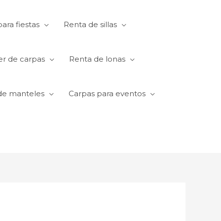
ara fiestas
Renta de sillas
er de carpas
Renta de lonas
de manteles
Carpas para eventos