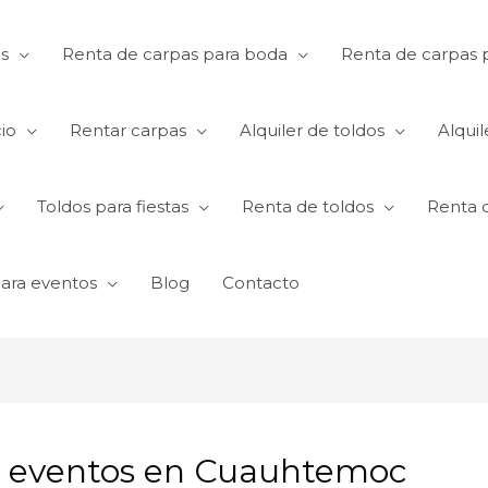
s
Renta de carpas para boda
Renta de carpas p
io
Rentar carpas
Alquiler de toldos
Alquil
Toldos para fiestas
Renta de toldos
Renta 
para eventos
Blog
Contacto
a eventos en Cuauhtemoc