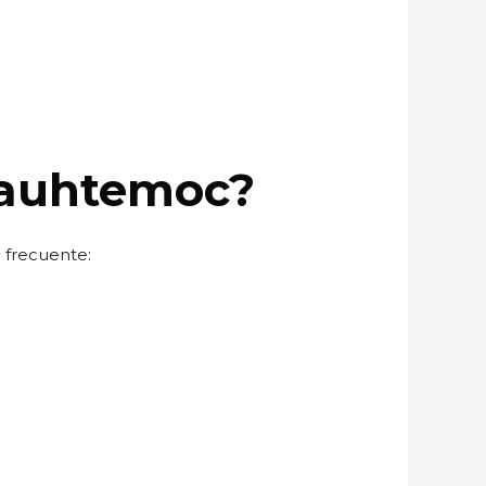
uauhtemoc?
 frecuente: