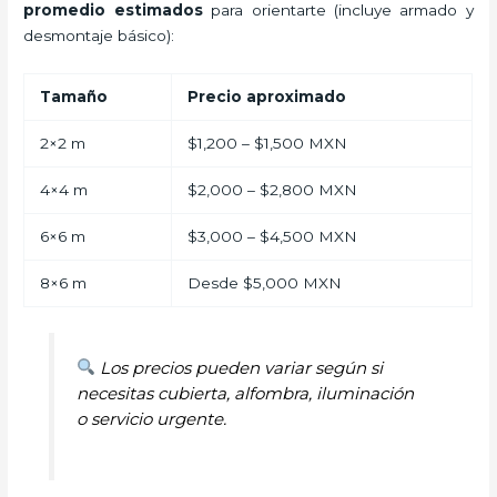
promedio estimados
para orientarte (incluye armado y
desmontaje básico):
Tamaño
Precio aproximado
2×2 m
$1,200 – $1,500 MXN
4×4 m
$2,000 – $2,800 MXN
6×6 m
$3,000 – $4,500 MXN
8×6 m
Desde $5,000 MXN
Los precios pueden variar según si
necesitas cubierta, alfombra, iluminación
o servicio urgente.