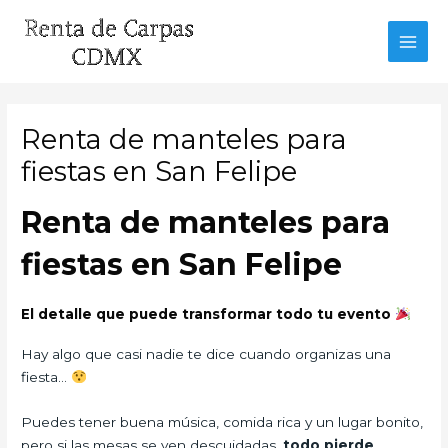
Ir
al
MAI
contenido
MEN
Renta de manteles para
fiestas en San Felipe
Renta de manteles para
fiestas en San Felipe
El detalle que puede transformar todo tu evento
Hay algo que casi nadie te dice cuando organizas una
fiesta…
Puedes tener buena música, comida rica y un lugar bonito,
pero si las mesas se ven descuidadas,
todo pierde