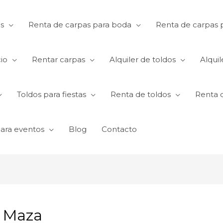
s
Renta de carpas para boda
Renta de carpas p
io
Rentar carpas
Alquiler de toldos
Alquil
Toldos para fiestas
Renta de toldos
Renta 
para eventos
Blog
Contacto
n Maza