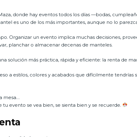
 Maza, donde hay eventos todos los días —bodas, cumpleañ
mantel es uno de los más importantes, aunque no lo parezca a
o. Organizar un evento implica muchas decisiones, prove
avar, planchar o almacenar decenas de manteles.
a solución más práctica, rápida y eficiente: la renta de m
so a estilos, colores y acabados que difícilmente tendrías si
una mesa…
tu evento se vea bien, se sienta bien y se recuerde.
renta