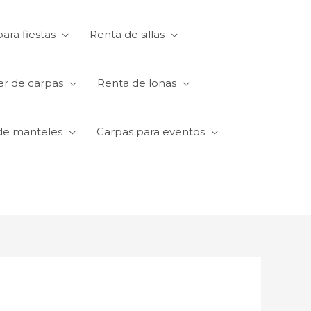
ara fiestas
Renta de sillas
er de carpas
Renta de lonas
de manteles
Carpas para eventos