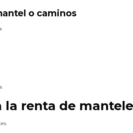
antel o caminos
:
a.
 la renta de mantel
es.