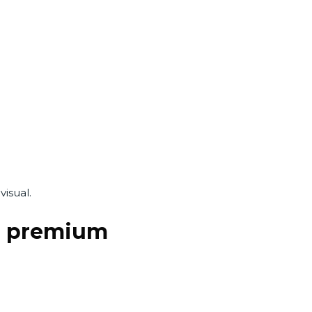
isual.
o premium