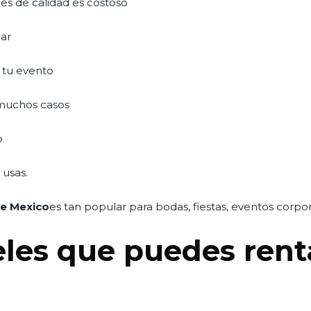
s de calidad es costoso
har
n tu evento
 muchos casos
o
 usas.
de Mexico
es tan popular para bodas, fiestas, eventos corpor
les que puedes rent