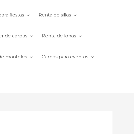
ara fiestas
Renta de sillas
er de carpas
Renta de lonas
de manteles
Carpas para eventos