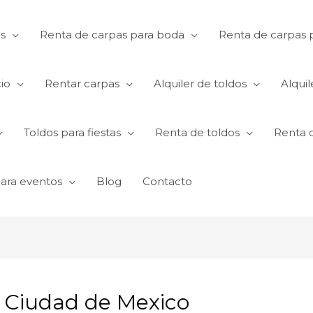
s
Renta de carpas para boda
Renta de carpas p
io
Rentar carpas
Alquiler de toldos
Alquil
Toldos para fiestas
Renta de toldos
Renta 
para eventos
Blog
Contacto
 Ciudad de Mexico