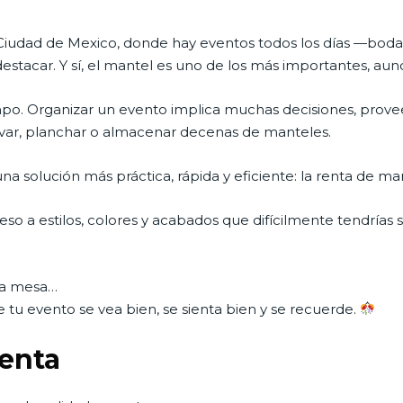
 Ciudad de Mexico, donde hay eventos todos los días —boda
stacar. Y sí, el mantel es uno de los más importantes, aunqu
o. Organizar un evento implica muchas decisiones, prove
avar, planchar o almacenar decenas de manteles.
a solución más práctica, rápida y eficiente: la renta de m
so a estilos, colores y acabados que difícilmente tendrías si
una mesa…
tu evento se vea bien, se sienta bien y se recuerde.
renta