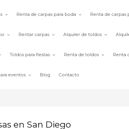
s
Renta de carpas para boda
Renta de carpas p
io
Rentar carpas
Alquiler de toldos
Alquil
Toldos para fiestas
Renta de toldos
Renta 
para eventos
Blog
Contacto
sas en San Diego