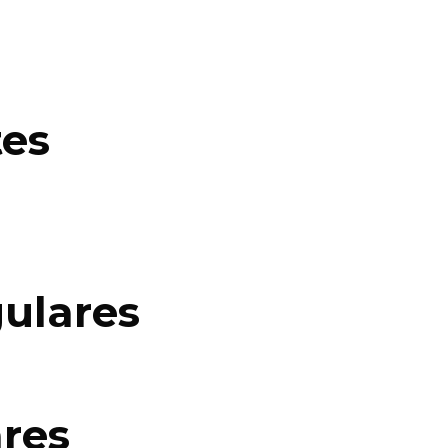
tes
ulares
res