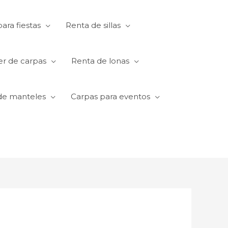
ara fiestas
Renta de sillas
er de carpas
Renta de lonas
de manteles
Carpas para eventos