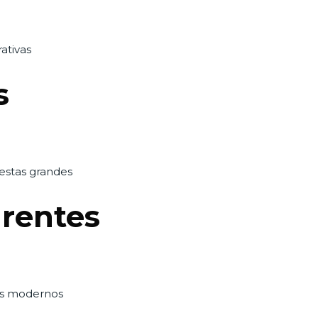
rativas
s
iestas grandes
rentes
ntos modernos