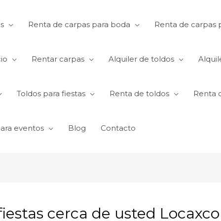
s
Renta de carpas para boda
Renta de carpas p
io
Rentar carpas
Alquiler de toldos
Alquil
Toldos para fiestas
Renta de toldos
Renta 
para eventos
Blog
Contacto
fiestas cerca de usted Locaxco