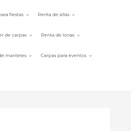
ara fiestas
Renta de sillas
er de carpas
Renta de lonas
de manteles
Carpas para eventos