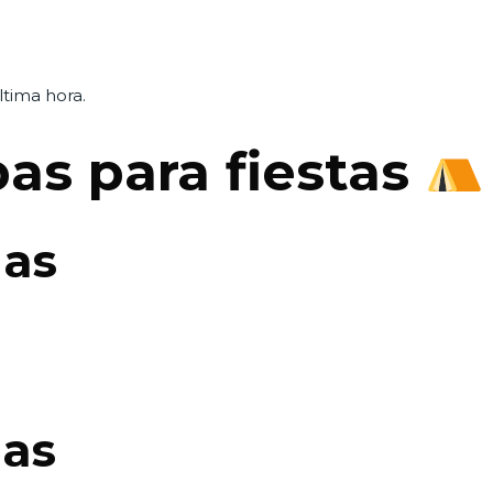
ltima hora.
pas para fiestas
ñas
nas