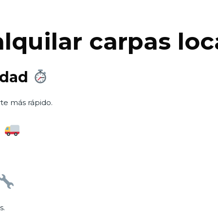
lquilar carpas lo
idad
te más rápido.
e
s.