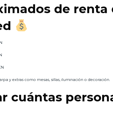
ximados de renta 
ted
XN
XN
XN
pa y extras como mesas, sillas, iluminación o decoración.
r cuántas person