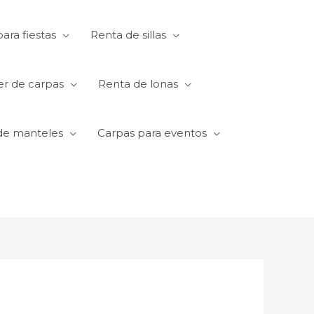
ara fiestas
Renta de sillas
er de carpas
Renta de lonas
de manteles
Carpas para eventos