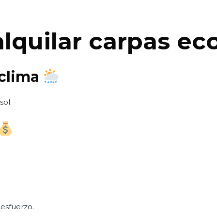
alquilar carpas e
 clima
sol.
esfuerzo.