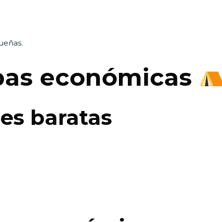
queñas.
rpas económicas
es baratas