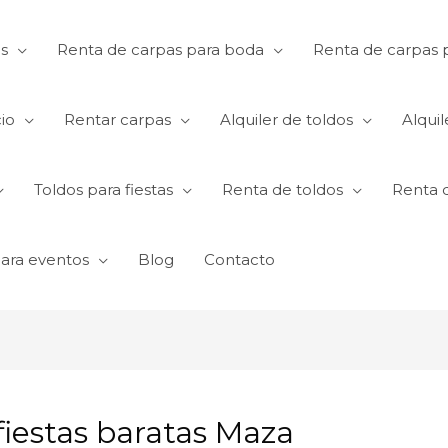
s
Renta de carpas para boda
Renta de carpas p
io
Rentar carpas
Alquiler de toldos
Alquil
Toldos para fiestas
Renta de toldos
Renta 
para eventos
Blog
Contacto
fiestas baratas Maza