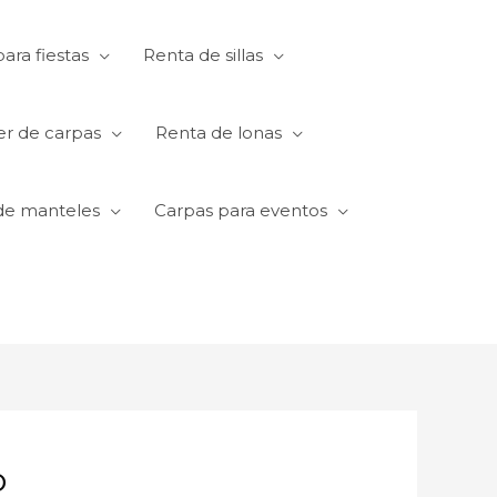
ara fiestas
Renta de sillas
er de carpas
Renta de lonas
de manteles
Carpas para eventos
o