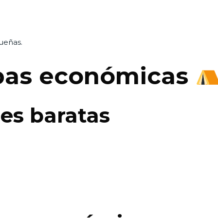
queñas.
rpas económicas
es baratas