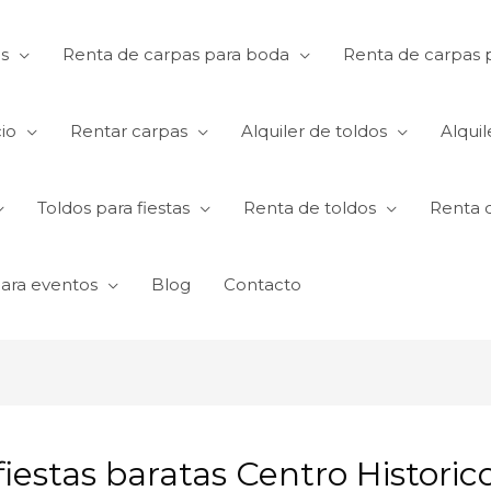
s
Renta de carpas para boda
Renta de carpas p
io
Rentar carpas
Alquiler de toldos
Alquil
Toldos para fiestas
Renta de toldos
Renta 
para eventos
Blog
Contacto
iestas baratas Centro Historic