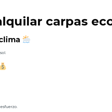
alquilar carpas e
 clima
sol.
esfuerzo.