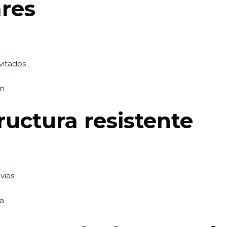
res
vitados
ón
ructura resistente
vias
ra