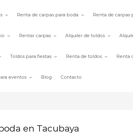
s
Renta de carpas para boda
Renta de carpas p
io
Rentar carpas
Alquiler de toldos
Alquil
Toldos para fiestas
Renta de toldos
Renta 
para eventos
Blog
Contacto
 boda en Tacubaya