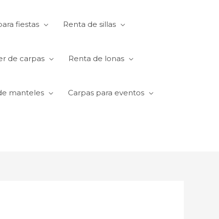
ara fiestas
Renta de sillas
er de carpas
Renta de lonas
de manteles
Carpas para eventos