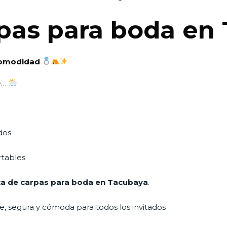
pas para boda en
 comodidad
te…
dos
rtables
ta de carpas para boda en Tacubaya
.
e, segura y cómoda para todos los invitados