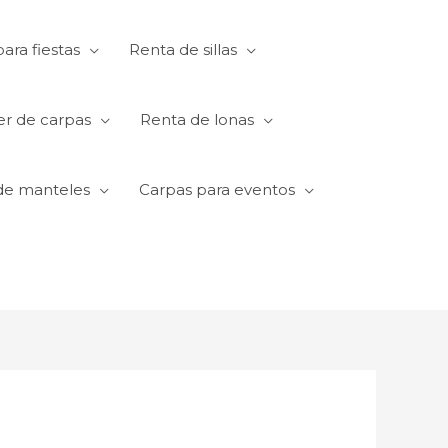
ara fiestas
Renta de sillas
er de carpas
Renta de lonas
de manteles
Carpas para eventos