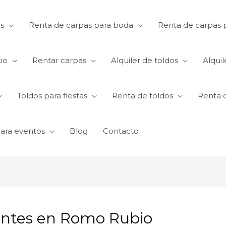
s
Renta de carpas para boda
Renta de carpas p
io
Rentar carpas
Alquiler de toldos
Alquil
Toldos para fiestas
Renta de toldos
Renta 
para eventos
Blog
Contacto
antes en Romo Rubio