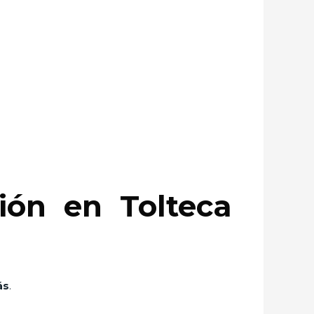
ón en Tolteca
ás
.