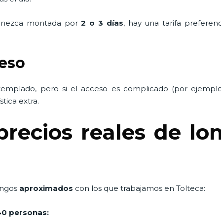
manezca montada por
2 o 3 días
, hay una tarifa prefere
ceso
ntemplado, pero si el acceso es complicado (por ejemplo
tica extra.
ecios reales de lon
rangos
aproximados
con los que trabajamos en Tolteca:
40 personas: