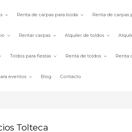
s
Renta de carpas para boda
Renta de carpas p
io
Rentar carpas
Alquiler de toldos
Alquil
Toldos para fiestas
Renta de toldos
Renta 
para eventos
Blog
Contacto
cios Tolteca