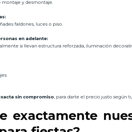
o montaje y desmontaje.
as:
añades faldones, luces o piso.
rsonas en adelante:
ialmente si llevan estructura reforzada, iluminación decorati
jes.
exacta sin compromiso
, para darte el precio justo según 
e exactamente nuest
para fiestas?