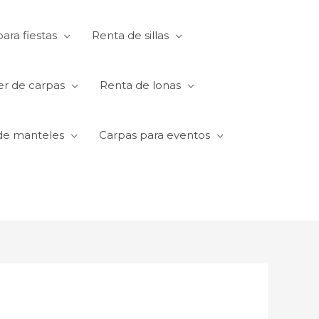
ara fiestas
Renta de sillas
er de carpas
Renta de lonas
de manteles
Carpas para eventos