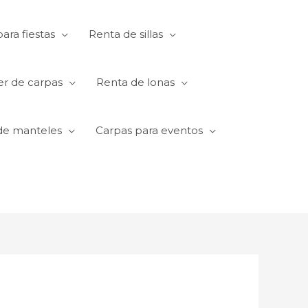
ara fiestas
Renta de sillas
er de carpas
Renta de lonas
de manteles
Carpas para eventos