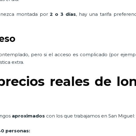
manezca montada por
2 o 3 días
, hay una tarifa prefere
ceso
contemplado, pero si el acceso es complicado (por ejempl
tica extra.
ecios reales de lon
rangos
aproximados
con los que trabajamos en San Miguel:
40 personas: