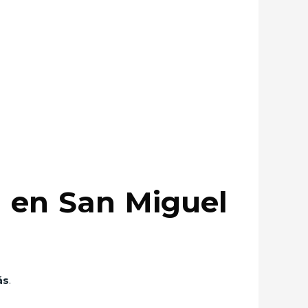
 en San Miguel
ás
.