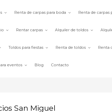
s
Renta de carpas para boda
Renta de carpas p
io
Rentar carpas
Alquiler de toldos
Alquil
Toldos para fiestas
Renta de toldos
Renta 
para eventos
Blog
Contacto
cios San Miguel