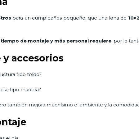
na
tros
para un cumpleaños pequeño, que una lona de
10×
 tiempo de montaje y más personal requiere
, por lo tan
 y accesorios
uctura tipo toldo?
 piso tipo madera?
ero también mejora muchísimo el ambiente y la comodidad
ontaje
s el día.