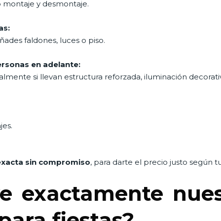
o montaje y desmontaje.
as:
añades faldones, luces o piso.
rsonas en adelante:
ialmente si llevan estructura reforzada, iluminación decorati
jes.
exacta sin compromiso
, para darte el precio justo según 
e exactamente nuest
para fiestas?