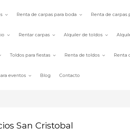
s
Renta de carpas para boda
Renta de carpas p
io
Rentar carpas
Alquiler de toldos
Alquil
Toldos para fiestas
Renta de toldos
Renta 
para eventos
Blog
Contacto
cios San Cristobal