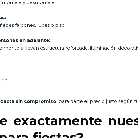
o montaje y desmontaje.
as:
añades faldones, luces o piso.
rsonas en adelante:
ialmente si llevan estructura reforzada, iluminación decorati
jes.
exacta sin compromiso
, para darte el precio justo según 
e exactamente nuest
para fiestas?