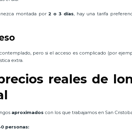
manezca montada por
2 o 3 días
, hay una tarifa prefere
ceso
á contemplado, pero si el acceso es complicado (por ejemp
tica extra.
ecios reales de lon
al
rangos
aproximados
con los que trabajamos en San Cristoba
40 personas: