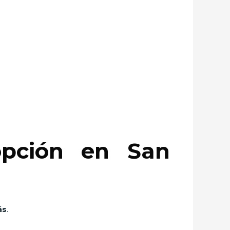
pción en San
ás
.