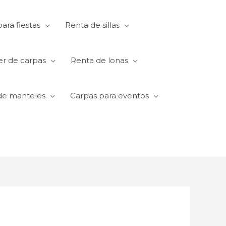
ara fiestas
Renta de sillas
er de carpas
Renta de lonas
de manteles
Carpas para eventos