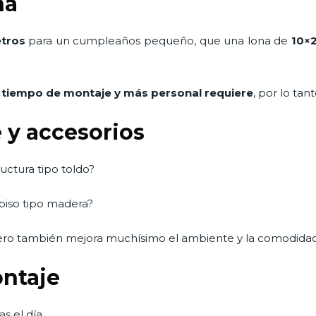
na
tros
para un cumpleaños pequeño, que una lona de
10×
 tiempo de montaje y más personal requiere
, por lo tan
 y accesorios
uctura tipo toldo?
 piso tipo madera?
ero también mejora muchísimo el ambiente y la comodidad
ontaje
s el día.