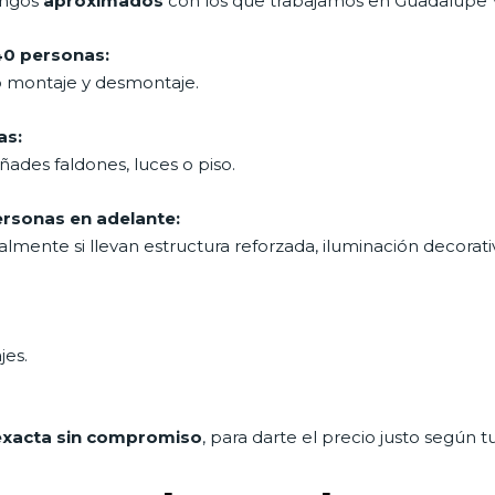
rangos
aproximados
con los que trabajamos en Guadalupe V
40 personas:
o montaje y desmontaje.
as:
añades faldones, luces o piso.
rsonas en adelante:
ialmente si llevan estructura reforzada, iluminación decorati
jes.
exacta sin compromiso
, para darte el precio justo según 