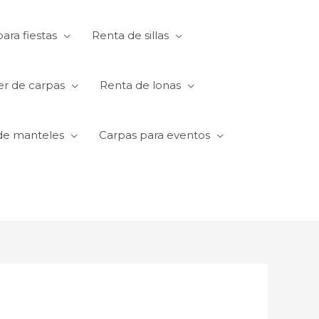
ara fiestas
Renta de sillas
er de carpas
Renta de lonas
de manteles
Carpas para eventos