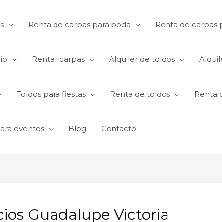
s
Renta de carpas para boda
Renta de carpas p
io
Rentar carpas
Alquiler de toldos
Alquil
Toldos para fiestas
Renta de toldos
Renta 
para eventos
Blog
Contacto
cios Guadalupe Victoria