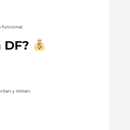
 funcional.
n DF?
tan y retiran.