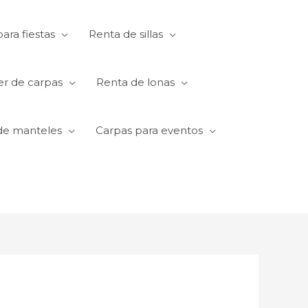
ara fiestas
Renta de sillas
er de carpas
Renta de lonas
de manteles
Carpas para eventos