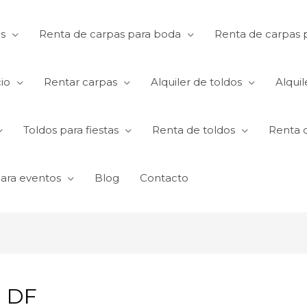
s
Renta de carpas para boda
Renta de carpas p
io
Rentar carpas
Alquiler de toldos
Alquil
Toldos para fiestas
Renta de toldos
Renta 
para eventos
Blog
Contacto
n DF