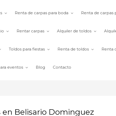
s
Renta de carpas para boda
Renta de carpas p
io
Rentar carpas
Alquiler de toldos
Alquil
Toldos para fiestas
Renta de toldos
Renta 
para eventos
Blog
Contacto
s en Belisario Dominguez