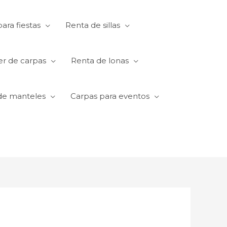
ara fiestas
Renta de sillas
er de carpas
Renta de lonas
de manteles
Carpas para eventos