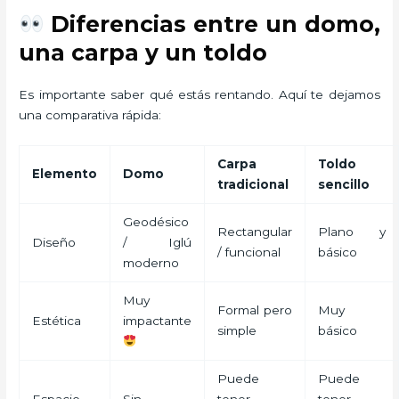
Diferencias entre un domo,
una carpa y un toldo
Es importante saber qué estás rentando. Aquí te dejamos
una comparativa rápida:
Carpa
Toldo
Elemento
Domo
tradicional
sencillo
Geodésico
Rectangular
Plano y
Diseño
/ Iglú
/ funcional
básico
moderno
Muy
Formal pero
Muy
Estética
impactante
simple
básico
Puede
Puede
Espacio
Sin
tener
tener