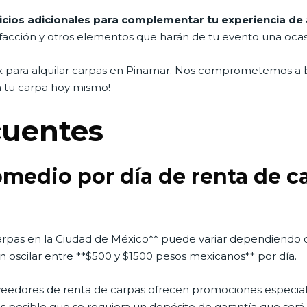
ios adicionales para complementar tu experiencia de a
efacción y otros elementos que harán de tu evento una ocasi
para alquilar carpas en Pinamar. Nos comprometemos a bri
a tu carpa hoy mismo!
cuentes
romedio por día de renta de c
arpas en la Ciudad de México** puede variar dependiendo d
n oscilar entre **$500 y $1500 pesos mexicanos** por día.
eedores de renta de carpas ofrecen promociones especiale
s posible que se requiera un depósito de garantía que será