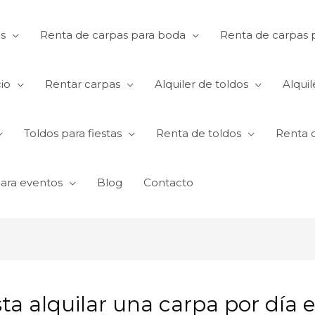
s
Renta de carpas para boda
Renta de carpas p
io
Rentar carpas
Alquiler de toldos
Alquil
Toldos para fiestas
Renta de toldos
Renta 
para eventos
Blog
Contacto
a alquilar una carpa por día