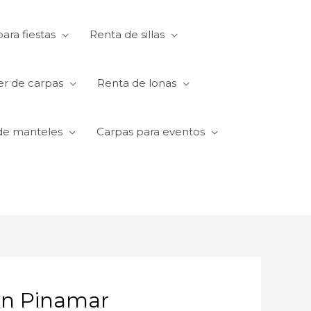
ara fiestas
Renta de sillas
er de carpas
Renta de lonas
de manteles
Carpas para eventos
 en Pinamar