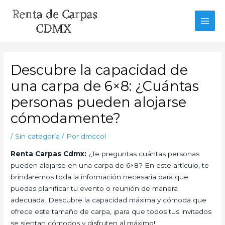
Ir
al
MAI
contenido
MEN
Descubre la capacidad de
una carpa de 6×8: ¿Cuántas
personas pueden alojarse
cómodamente?
/
Sin categoría
/ Por
dmccol
Renta Carpas Cdmx:
¿Te preguntas cuántas personas
pueden alojarse en una carpa de 6×8? En este artículo, te
brindaremos toda la información necesaria para que
puedas planificar tu evento o reunión de manera
adecuada. Descubre la capacidad máxima y cómoda que
ofrece este tamaño de carpa, ¡para que todos tus invitados
se sientan cómodos y disfruten al máximo!