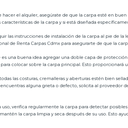
 de hacer el alquiler, asegúrate de que la carpa esté en buen
racterísticas de la carpa y si está diseñada específicamen
uir las instrucciones de instalación de la carpa al pie de la 
ersonal de Renta Carpas Cdmx para asegurarte de que la car
re es una buena idea agregar una doble capa de protección 
ara colocar sobre la carpa principal. Esto proporcionará un
das las costuras, cremalleras y aberturas estén bien sellada
i encuentras alguna grieta o defecto, solicita al proveedo
uso, verifica regularmente la carpa para detectar posibles
antén la carpa limpia y seca después de su uso. Esto ayuda