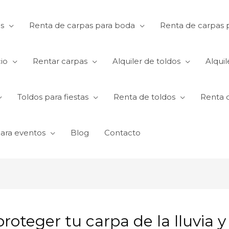
s
Renta de carpas para boda
Renta de carpas p
io
Rentar carpas
Alquiler de toldos
Alquil
Toldos para fiestas
Renta de toldos
Renta 
para eventos
Blog
Contacto
proteger tu carpa de la lluvia 